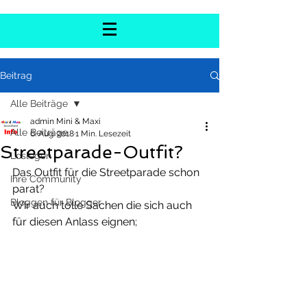
Beitrag
Alle Beiträge
admin Mini & Maxi
Alle Beiträge
6. Aug. 2018
1 Min. Lesezeit
Streetparade-Outfit?
Loslegen
Das Outfit für die Streetparade schon 
Ihre Community
parat? 
Bloggen für Blogger
Wir auch tolle Sachen die sich auch 
für diesen Anlass eignen;