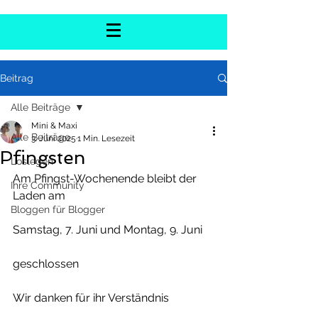
Beitrag
Alle Beiträge
Mini & Maxi
Alle Beiträge
3. Juni 2025
1 Min. Lesezeit
Pfingsten
Loslegen
Am Pfingst-Wochenende bleibt der 
Ihre Community
Laden am 
Bloggen für Blogger
Samstag, 7. Juni und Montag, 9. Juni
geschlossen
Wir danken für ihr Verständnis