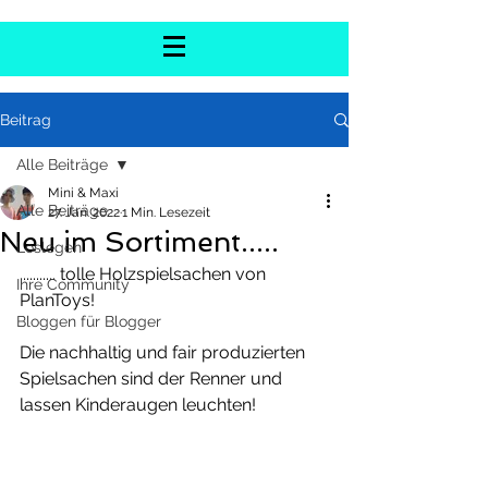
Beitrag
Alle Beiträge
Mini & Maxi
Alle Beiträge
27. Jan. 2022
1 Min. Lesezeit
Neu im Sortiment.....
Loslegen
........... tolle Holzspielsachen von 
Ihre Community
PlanToys!
Bloggen für Blogger
Die nachhaltig und fair produzierten 
Spielsachen sind der Renner und 
lassen Kinderaugen leuchten!