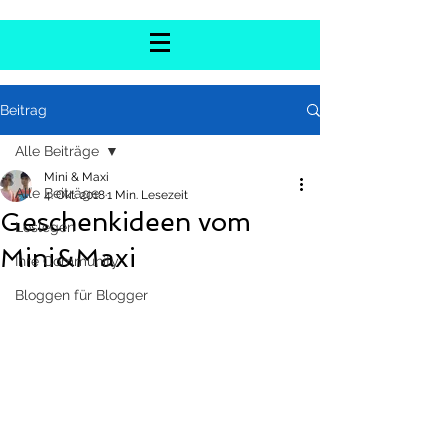
Beitrag
Alle Beiträge
Mini & Maxi
Alle Beiträge
4. Okt. 2018
1 Min. Lesezeit
Geschenkideen vom
Loslegen
Mini&Maxi
Ihre Community
Bloggen für Blogger