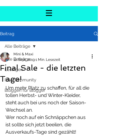
Beitrag
Alle Beiträge
Mini & Maxi
Alle Beiträge
11. Sept. 2019
1 Min. Lesezeit
Final Sale - die letzten
Loslegen
Tage!
Ihre Community
Um mehr Platz zu schaffen, für all die 
Bloggen für Blogger
tollen Herbst- und Winter-Kleider, 
steht auch bei uns noch der Saison-
Wechsel an. 
Wer noch auf ein Schnäppchen aus 
ist sollte sich jetzt beeilen, die 
Ausverkaufs-Tage sind gezählt!