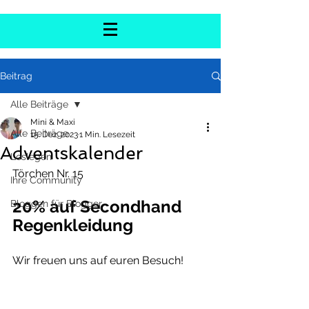
Beitrag
Alle Beiträge
Mini & Maxi
Alle Beiträge
15. Dez. 2023
1 Min. Lesezeit
Adventskalender
Loslegen
Törchen Nr. 15
Ihre Community
20% auf Secondhand 
Bloggen für Blogger
Regenkleidung
Wir freuen uns auf euren Besuch!