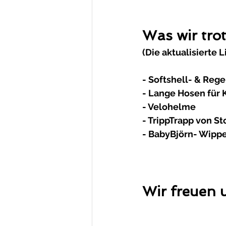
Was wir tro
(Die aktualisierte
- Softshell- & Reg
- Lange Hosen für 
- Velohelme
- TrippTrapp von S
- BabyBjörn- Wipp
Wir freuen 