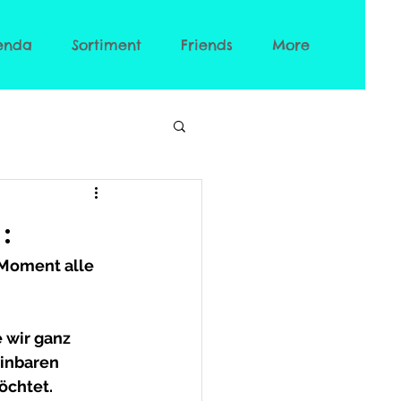
enda
Sortiment
Friends
More
:
Moment alle 
 wir ganz 
inbaren 
öchtet.