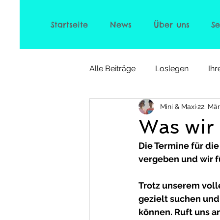
Startseite
News
Über uns
S
Alle Beiträge
Loslegen
Ih
Mini & Maxi
22. Mä
Was wir
Die Termine für d
vergeben und wir fü
Trotz unserem voll
gezielt suchen und
können. Ruft uns a