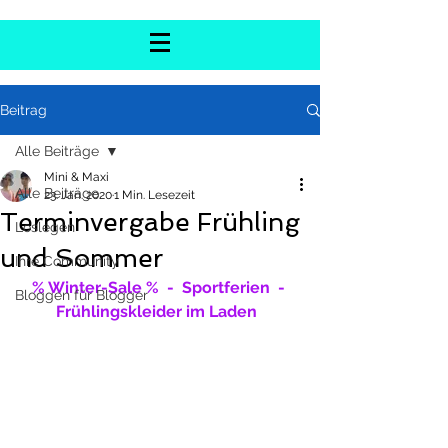
Beitrag
Alle Beiträge
Mini & Maxi
Alle Beiträge
23. Jan. 2020
1 Min. Lesezeit
Terminvergabe Frühling
Loslegen
und Sommer
Ihre Community
% Winter-Sale %  -  Sportferien  -  
Bloggen für Blogger
Frühlingskleider im Laden 