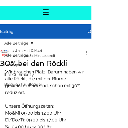
Beitrag
Alle Beiträge
admin Mini & Maxi
Alle Beiträge
11. Juni 2018
1 Min. Lesezeit
30% bei den Röckli
Loslegen
Wir brauchen Platz! Darum haben wir 
Ihre Community
alle Röckli, die mit der Blume 
Bloggen für Blogger
gekennzeichnet sind, schon mit 30% 
reduziert. 
Unsere Öffnungszeiten:
Mo&Mi 09.00 bis 12.00 Uhr
Di/Do/Fr. 09.00 bis 17.00 Uhr
Sa 09.00 bis 14.00 Uhr